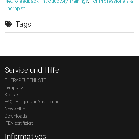
Neurofeedback
,
Introductory Trainings
,
For Professionals &
Therapist
Tags
Service und Hilfe
THERAPEUTENLISTE
Lernportal
Kontakt
FAQ - Fragen zur Ausbildung
Newsletter
Downloads
IFEN zertifiziert
Informatives