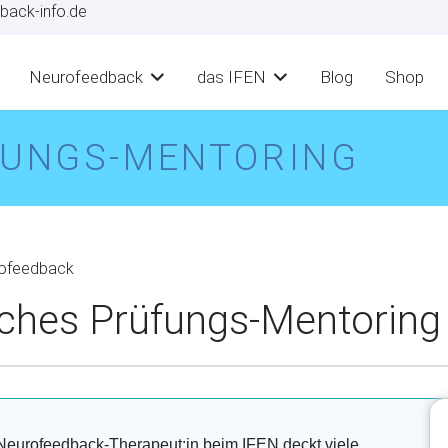
back-info.de
Neurofeedback
das IFEN
Blog
Shop
ÜFUNGS-MENTORING
liches Prüfungs-Mentoring
n Neurofeedback-Therapeut:in beim IFEN deckt viele