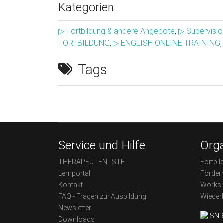
Kategorien
▷ Fortbildung & andere Angebote
,
▷ Supervisio
FORTBILDUNG
,
▷ ENGLISH ONLINE TRAINING
Tags
Service und Hilfe
Orga
THERAPEUTENLISTE
Fortbil
Lernportal
Förder
Kontakt
Worksh
FAQ - Fragen zur Ausbildung
Wieder
Newsletter
Downloads