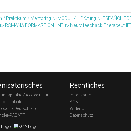
n / Praktikum / Mentoring
,
▷ MODUL 4 - Prüfung
,
▷ ESPAÑOL FO
,
▷ ROMÂNĂ FORMARE ONLINE
,
▷ Neurofeedback-Therapeut IF
nisatorisches
Rechtliches
dungspunkte / Akkreditierung
Impressum
möglichkeiten
AGB
oporte Deutschland
Widerruf
holer-RABATT
Datenschutz