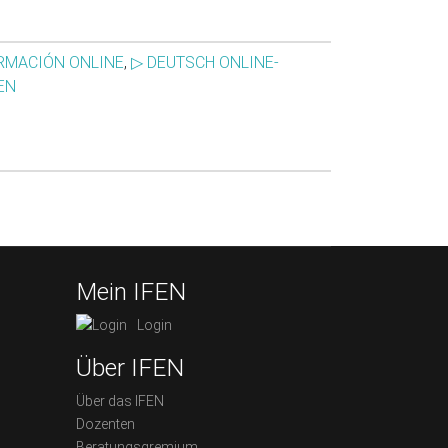
RMACIÓN ONLINE
,
▷ DEUTSCH ONLINE-
EN
Mein IFEN
Login
Über IFEN
Über das IFEN
Dozenten
Beratungsgremium