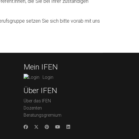
rent:innen, die Sie bei Ihrer zuständigen
rufsgruppe setzen Sie sich bitte vorab mit uns
Mein IFEN
Login
Über IFEN
Über das IFEN
Dozenten
Beratungsgremium