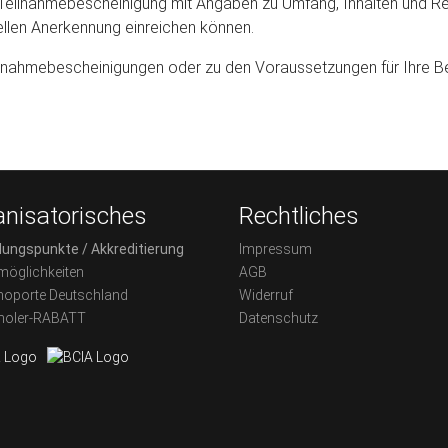
Teilnahmebescheinigung mit Angaben zu Umfang, Inhalten und Refe
llen Anerkennung einreichen können.
eilnahmebescheinigungen oder zu den Voraussetzungen für Ihre Be
nisatorisches
Rechtliches
dungspunkte / Akkreditierung
Impressum
möglichkeiten
AGB
oporte Deutschland
Widerruf
holer-RABATT
Datenschutz