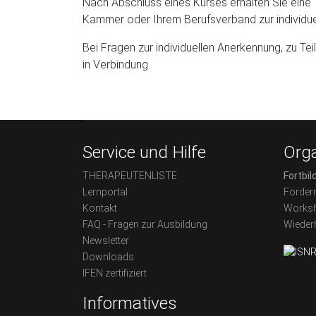
Nach Abschluss eines Kurses erhalten Sie eine 
Kammer oder Ihrem Berufsverband zur individue
Bei Fragen zur individuellen Anerkennung, zu T
in Verbindung.
Service und Hilfe
Orga
THERAPEUTENLISTE
Fortbil
Lernportal
Förder
Kontakt
Worksh
FAQ - Fragen zur Ausbildung
Wieder
Newsletter
Downloads
IFEN zertifiziert
Informatives