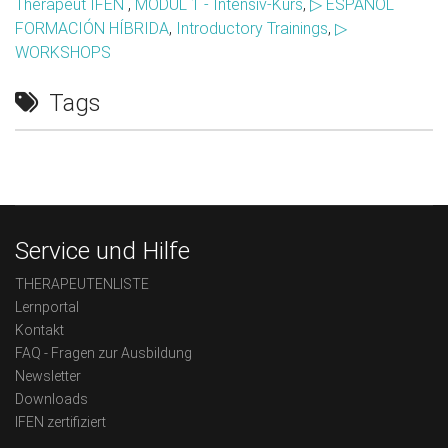
Therapeut IFEN
,
MODUL 1 - Intensiv-Kurs
,
▷ ESPAÑOL
FORMACIÓN HÍBRIDA
,
Introductory Trainings
,
▷
WORKSHOPS
Tags
Service und Hilfe
THERAPEUTENLISTE
Lernportal
Kontakt
FAQ - Fragen zur Ausbildung
Newsletter
Downloads
IFEN zertifiziert