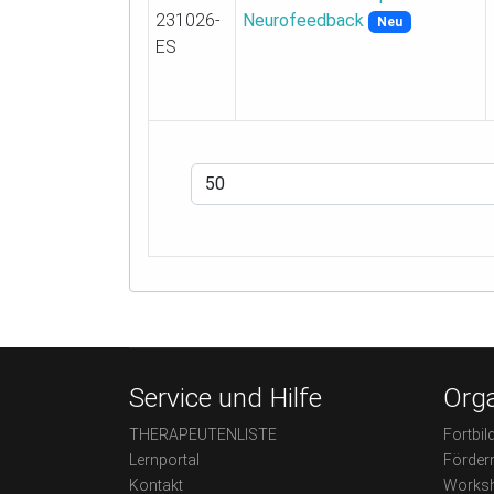
231026-
Neurofeedback
Neu
ES
Service und Hilfe
Orga
THERAPEUTENLISTE
Fortbil
Lernportal
Förder
Kontakt
Worksh