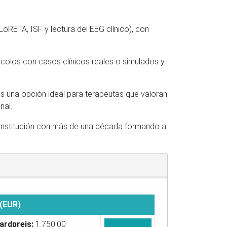
oRETA, ISF y lectura del EEG clínico), con
tocolos con casos clínicos reales o simulados y
 Es una opción ideal para terapeutas que valoran
nal.
a institución con más de una década formando a
 (EUR)
ardpreis:
1.750,00