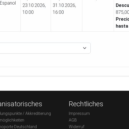
23.10.2026,
31.10.2026,
Descu
10:00
16:00
875,0
Preci
hasta 
nisatorisches
Rechtliches
dungspunkte / Akkreditierung
Impressum
möglichkeiten
AGB
oporte Deutschland
Widerruf