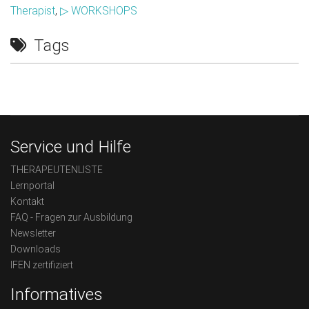
Therapist
,
▷ WORKSHOPS
Tags
Service und Hilfe
THERAPEUTENLISTE
Lernportal
Kontakt
FAQ - Fragen zur Ausbildung
Newsletter
Downloads
IFEN zertifiziert
Informatives