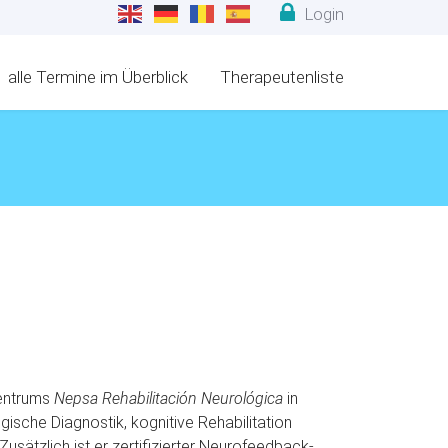
Login
alle Termine im Überblick
Therapeutenliste
Zentrums
Nepsa Rehabilitación Neurológica
in
ische Diagnostik, kognitive Rehabilitation
usätzlich ist er zertifizierter Neurofeedback-