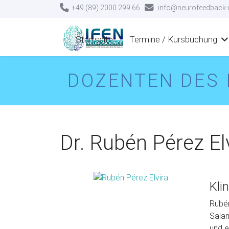
+49 (89) 2000 299 66
info@neurofeedback-i
Startseite
Termine / Kursbuchung
DOZENTEN DES 
Dr. Rubén Pérez El
Klin
Rubén
Salam
und e