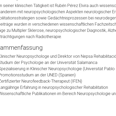
 seiner klinischen Tätigkeit ist Rubén Pérez Elvira auch wissensc
 anderem mit neuropsychologischen Aspekten neurologischer Er
ilitationsstrategien sowie Gedächtnisprozessen bei neurodegen
eiträge wurden in verschiedenen wissenschaftlichen Fachzeitschr
äge zu Multipler Sklerose, neuropsychologischer Diagnostik, Alz
trächtigungen nach Radiotherapie.
sammenfassung
Klinischer Neuropsychologe und Direktor von Nepsa Rehabilitac
Studium der Psychologie an der Universität Salamanca
Spezialisierung in Klinischer Neuropsychologie (Universität Pablo 
Promotionsstudium an der UNED (Spanien)
Zertifizierter Neurofeedback-Therapeut (IFEN)
Langjährige Erfahrung in neuropsychologischer Rehabilitation
Wissenschaftliche Publikationen im Bereich Neuropsychologie und