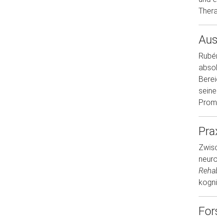
Thera
Aus
Rubén
absol
Berei
seine
Promo
Pra
Zwisc
neuro
Rehab
kogni
For