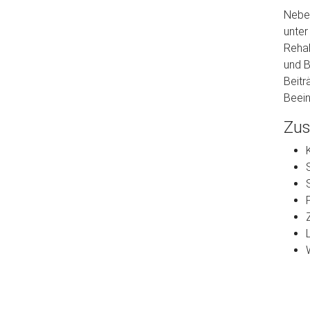
Neben
unter
Rehab
und B
Beitr
Beein
Zu