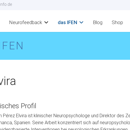
nfo.de
Neurofeedback
das IFEN
Blog
Shop
IFEN
vira
isches Profil
 Pérez Elvira ist klinischer Neuropsychologe und Direktor des 
anca, Spanien. Seine Arbeit konzentriert sich auf neuropsycholog
videnzbasierte Interventionen bei neurologischen Erkrankungen. Z