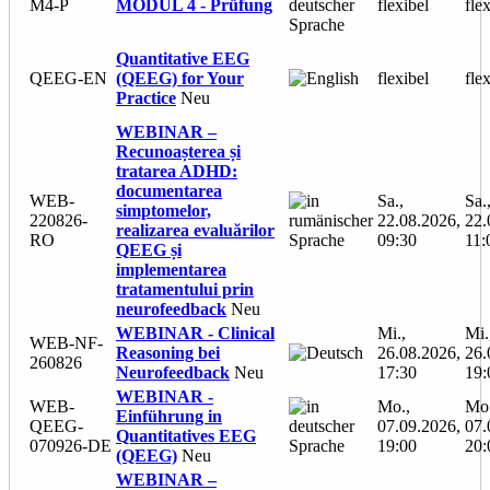
M4-P
MODUL 4 - Prüfung
flexibel
fle
Quantitative EEG
QEEG-EN
(QEEG) for Your
flexibel
fle
Practice
Neu
WEBINAR –
Recunoașterea și
tratarea ADHD:
documentarea
WEB-
Sa.,
Sa.
simptomelor,
220826-
22.08.2026,
22.
realizarea evaluărilor
RO
09:30
11:
QEEG și
implementarea
tratamentului prin
neurofeedback
Neu
WEBINAR - Clinical
Mi.,
Mi.
WEB-NF-
Reasoning bei
26.08.2026,
26.
260826
Neurofeedback
Neu
17:30
19:
WEBINAR -
WEB-
Mo.,
Mo.
Einführung in
QEEG-
07.09.2026,
07.
Quantitatives EEG
070926-DE
19:00
20:
(QEEG)
Neu
WEBINAR –