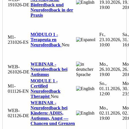
19.10.2026,
19.
191026-DE
Biofeedback und
19:00
20:
Neurofeedback in der
Praxis
MÓDULO 1 -
Fr.,
Sa.
M1-
Terapeuta en
23.10.2026,
31.
231026-ES
Neurofeedback
Neu
10:00
16:
WEBINAR -
Mo.,
Mo.
WEB-
Neurofeedback bei
26.10.2026,
26.
261026-DE
Autismus
19:00
20:
MODULE 1 -
So.,
Mo.
M1-
Certified
01.11.2026,
30.
011126-EN
Neurofeedback
12:00
23:
Therapist
Neu
WEBINAR -
Neurofeedback bei
Mo.,
Mo.
WEB-
Kindern: ADHS,
02.11.2026,
02.
021126-DE
Autismus, Angst —
19:00
20:
Chancen und Grenzen