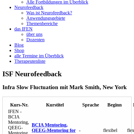
Alle Fortbildungen im Überblick
Neurofeedback
Was ist Neurofeedback?
Anwendungsgebiete
Themenbereiche
das IFEN
über uns
Dozenten
Blog
Shop
alle Termine im Überblick
Therapeutenliste
ISF Neurofeedback
Infra Slow Fluctuation mit Mark Smith, New York
Kurs-Nr.
Kurstitel
Sprache
Beginn
IFEN -
BCIA
Mentoring,
BCIA Mentoring,
QEEG-
QEEG-Mentoring for
-
flexibel
fle
Mentoring