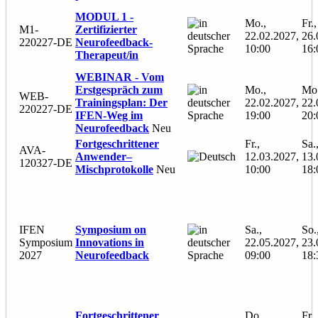
MODUL 1 -
Mo.,
Fr.,
M1-
Zertifizierter
22.02.2027,
26.
220227-DE
Neurofeedback-
10:00
16:
Therapeut/in
WEBINAR - Vom
Erstgespräch zum
Mo.,
Mo.
WEB-
Trainingsplan: Der
22.02.2027,
22.
220227-DE
IFEN-Weg im
19:00
20:
Neurofeedback
Neu
Fortgeschrittener
Fr.,
Sa.
AVA-
Anwender–
12.03.2027,
13.
120327-DE
Mischprotokolle
Neu
10:00
18:
IFEN
Symposium on
Sa.,
So.
Symposium
Innovations in
22.05.2027,
23.
2027
Neurofeedback
09:00
18:
Fortgeschrittener
Do.,
Fr.,