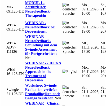
MODUL 1 -
Mo.,
Sa.
M1-
Zertifizierter
09.11.2026,
21.
091126-DE
Neurofeedback-
10:00
16:
Therapeut/in
WEBINAR -
Mo.,
Mo.
WEB-
Neurofeedback bei
09.11.2026,
09.
091126-DE
Depressionen
19:00
20:
WEBINAR -
Neurofeedback-
WEB-
Mi.,
Mi.
Befundung mit dem
ADV-
11.11.2026,
11.
Swingle Assessment
111126
17:30
19:
für Fortgeschrittene
Neu
WEBINAR - • IFEN’s
Neurofeedback
Mo.,
Mo.
WEB-
Approach in the
16.11.2026,
16.
161126-EN
Treatment of
19:00
20:
Depression
Workshop: Swingle
Sa.,
Sa.
Swingle-
Evaluation vertiefen –
21.11.2026,
21.
211126-DE
Protokolllogiken nach
09:00
16:
Branga verstehen
Neu
WEBINAR - Clinical