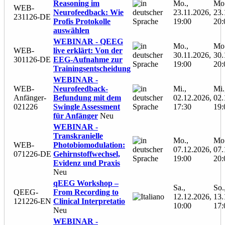
Reasoning im
Mo.,
Mo.
WEB-
Neurofeedback: Wie
23.11.2026,
23.
231126-DE
Profis Protokolle
19:00
20:
auswählen
WEBINAR - QEEG
Mo.,
Mo.
WEB-
live erklärt: Von der
30.11.2026,
30.
301126-DE
EEG-Aufnahme zur
19:00
20:
Trainingsentscheidung
WEBINAR -
WEB-
Neurofeedback-
Mi.,
Mi.
Anfänger-
Befundung mit dem
02.12.2026,
02.
021226
Swingle Assessment
17:30
19:
für Anfänger
Neu
WEBINAR -
Transkranielle
Mo.,
Mo.
WEB-
Photobiomodulation:
07.12.2026,
07.
071226-DE
Gehirnstoffwechsel,
19:00
20:
Evidenz und Praxis
Neu
qEEG Workshop –
Sa.,
So.
QEEG-
From Recording to
12.12.2026,
13.
121226-EN
Clinical Interpretatio
10:00
17:
Neu
WEBINAR -