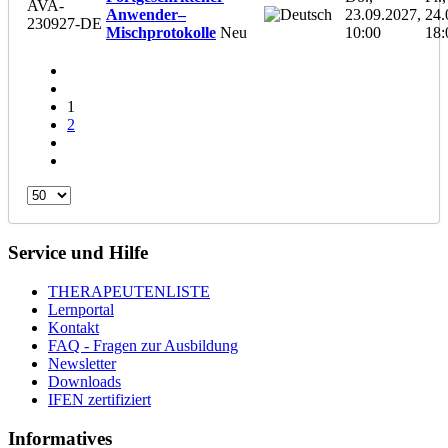
AVA-
Anwender–
23.09.2027,
24.
230927-DE
Mischprotokolle
Neu
10:00
18:
1
2
Service und Hilfe
THERAPEUTENLISTE
Lernportal
Kontakt
FAQ - Fragen zur Ausbildung
Newsletter
Downloads
IFEN zertifiziert
Informatives