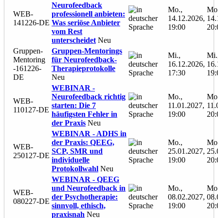
Neurofeedback
Mo.,
Mo.
WEB-
professionell anbieten:
14.12.2026,
14.
141226-DE
Was seriöse Anbieter
19:00
20:
vom Rest
unterscheidet
Neu
Gruppen-
Gruppen-Mentorings
Mi.,
Mi.
Mentoring
für Neurofeedback-
16.12.2026,
16.
-161226-
Therapieprotokolle
17:30
19:
DE
Neu
WEBINAR -
Neurofeedback richtig
Mo.,
Mo.
WEB-
starten: Die 7
11.01.2027,
11.
110127-DE
häufigsten Fehler in
19:00
20:
der Praxis
Neu
WEBINAR - ADHS in
der Praxis: QEEG,
Mo.,
Mo.
WEB-
SCP, SMR und
25.01.2027,
25.
250127-DE
individuelle
19:00
20:
Protokollwahl
Neu
WEBINAR - QEEG
und Neurofeedback in
Mo.,
Mo.
WEB-
der Psychotherapie:
08.02.2027,
08.
080227-DE
sinnvoll, ethisch,
19:00
20:
praxisnah
Neu