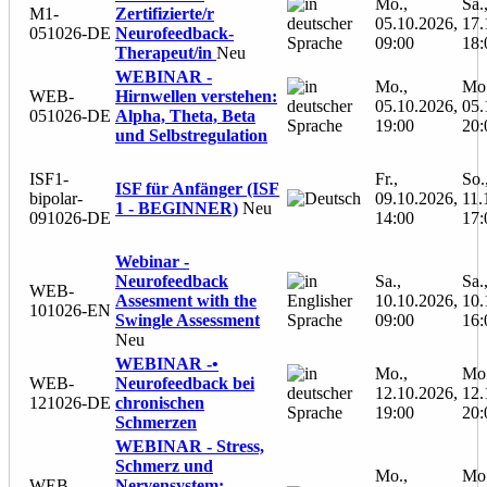
Mo.,
Sa.
M1-
Zertifizierte/r
05.10.2026,
17.
051026-DE
Neurofeedback-
09:00
18:
Therapeut/in
Neu
WEBINAR -
Mo.,
Mo.
WEB-
Hirnwellen verstehen:
05.10.2026,
05.
051026-DE
Alpha, Theta, Beta
19:00
20:
und Selbstregulation
ISF1-
Fr.,
So.
ISF für Anfänger (ISF
bipolar-
09.10.2026,
11.
1 - BEGINNER)
Neu
091026-DE
14:00
17:
Webinar -
Neurofeedback
Sa.,
Sa.
WEB-
Assesment with the
10.10.2026,
10.
101026-EN
Swingle Assessment
09:00
16:
Neu
WEBINAR -•
Mo.,
Mo.
WEB-
Neurofeedback bei
12.10.2026,
12.
121026-DE
chronischen
19:00
20:
Schmerzen
WEBINAR - Stress,
Schmerz und
Mo.,
Mo.
WEB-
Nervensystem: