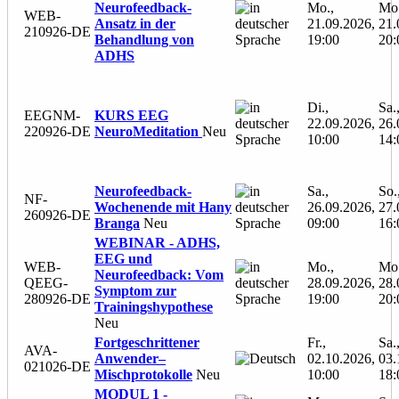
Neurofeedback-
Mo.,
Mo.
WEB-
Ansatz in der
21.09.2026,
21.
210926-DE
Behandlung von
19:00
20:
ADHS
Di.,
Sa.
EEGNM-
KURS EEG
22.09.2026,
26.
220926-DE
NeuroMeditation
Neu
10:00
14:
Neurofeedback-
Sa.,
So.
NF-
Wochenende mit Hany
26.09.2026,
27.
260926-DE
Branga
Neu
09:00
16:
WEBINAR - ADHS,
EEG und
WEB-
Mo.,
Mo.
Neurofeedback: Vom
QEEG-
28.09.2026,
28.
Symptom zur
280926-DE
19:00
20:
Trainingshypothese
Neu
Fortgeschrittener
Fr.,
Sa.
AVA-
Anwender–
02.10.2026,
03.
021026-DE
Mischprotokolle
Neu
10:00
18:
MODUL 1 -