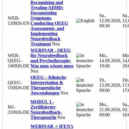
Recognizing and
Treating ADHD:
Documenting
Sa.,
Sa.
WEB-
Symptoms,
12.09.2026,
12.
120926-EN
Conducting QEEG
09:30
11:
Assessments, and
Implementing
Neurofeedback
Treatment
Neu
WEBINAR - QEEG
WEB-
für Neurofeedback
Mo.,
Mo.
QEEG-
und Psychotherapie:
14.09.2026,
14.
140926-DE
Was man wissen muss
19:00
20:
Neu
QEEG – Klinische
Di.,
Do.
QEEG-
Interpretation &
15.09.2026,
17.
150926-DE
Therapeutische
09:00
17:
Anwendungen
Neu
MODUL 1 -
Mo.,
Sa.
M1-
Zertifizierter
21.09.2026,
03.
210926-DE
Neurofeedback-
09:00
16:
Therapeut/in
Neu
WEBINAR -• IFEN’s