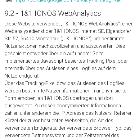
hier:
https://policies.google.com/privacy?hl=de&gl=de
9.2 - 1&1 IONOS WebAnalytics
Diese Website verwendet „1&1 IONOS WebAnalytics“, einen
Webanalysedienst der 1&1 IONOS Internet SE, Elgendorfer
Str. 57, 56410 Montabaur („1&1 IONOS“), um bestimmte
Nutzeraktionen nachzuvollziehen und auszuwerten. Dies
geschieht entweder über ein auf unserer Seite
implementiertes Javascript-basiertes Tracking-Pixel oder
alternativ über das Auslesen eines Logfiles auf dem
Nutzerendgerät.
Über das Tracking-Pixel bzw. das Auslesen des Logfiles
werden bestimmte Nutzerinformationen in anonymisierter
Form erhoben, an 1&1 IONOS übertragen und dort
ausgewertet. Zu diesen anonymisierten Informationen
zählen unter anderem die IP-Adresse des Nutzers, Referrer-
Kürzel der zuvor besuchten Webseiten, die Art des
verwendeten Endgeräts, der verwendete Browser-Typ, das
verwendete Betriebssystem und der Zeitstempel des